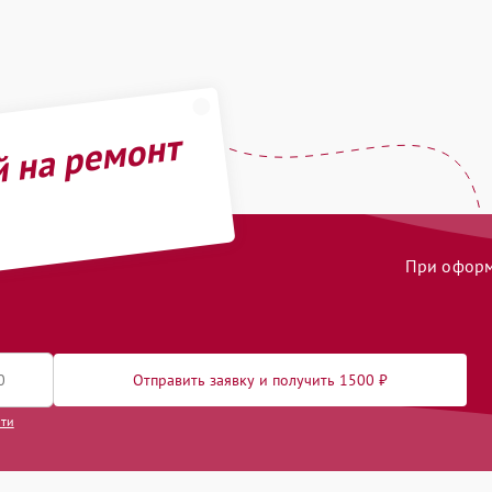
й на ремонт
При оформл
Отправить заявку и получить 1500 ₽
сти