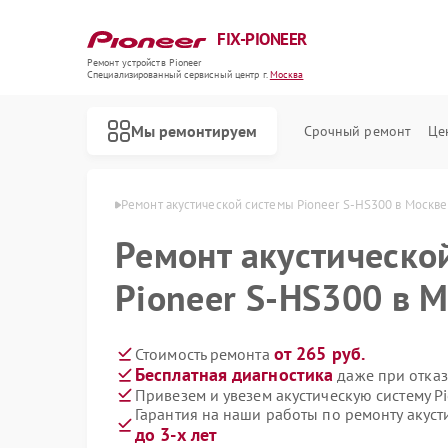
FIX-PIONEER
Ремонт устройств Pioneer
Специализированный cервисный центр г.
Москва
Мы ремонтируем
Срочный ремонт
Це
ем Pioneer в Москве
Ремонт акустической системы Pioneer S-HS300 в Москве
Ремонт акустическо
Pioneer S-HS300 в 
от 265 руб.
Стоимость ремонта
Бесплатная диагностика
даже при отказ
Привезем и увезем акустическую систему P
Гарантия на наши работы по ремонту акуст
до 3-х лет
Ремонт кондиционеров Pioneer
Ремонт микшерных пультов Pioneer
Ремонт парогенераторов Pioneer
Ремонт роботов-пылесосов Pioneer
Ремонт проигрывателей винила Pioneer