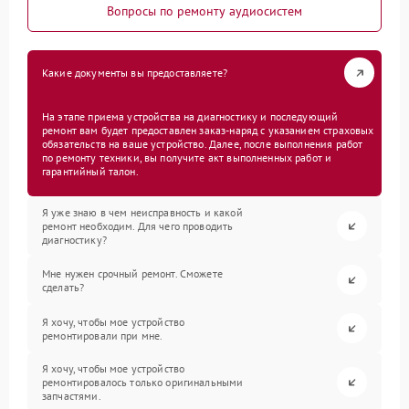
Вопросы по ремонту аудиосистем
Какие документы вы предоставляете?
На этапе приема устройства на диагностику и последующий
ремонт вам будет предоставлен заказ-наряд с указанием страховых
обязательств на ваше устройство. Далее, после выполнения работ
по ремонту техники, вы получите акт выполненных работ и
гарантийный талон.
Я уже знаю в чем неисправность и какой
ремонт необходим. Для чего проводить
диагностику?
Мне нужен срочный ремонт. Сможете
сделать?
Я хочу, чтобы мое устройство
ремонтировали при мне.
Я хочу, чтобы мое устройство
ремонтировалось только оригинальными
запчастями.