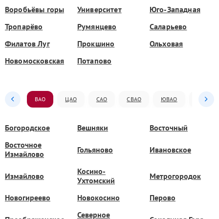
Воробьёвы горы
Университет
Юго-Западная
Тропарёво
Румянцево
Саларьево
Филатов Луг
Прокшино
Ольховая
Новомосковская
Потапово
ВАО
ЦАО
САО
СВАО
ЮВАО
ЮАО
Богородское
Вешняки
Восточный
Восточное
Гольяново
Ивановское
Измайлово
Косино-
Измайлово
Метрогородок
Ухтомский
Новогиреево
Новокосино
Перово
Северное