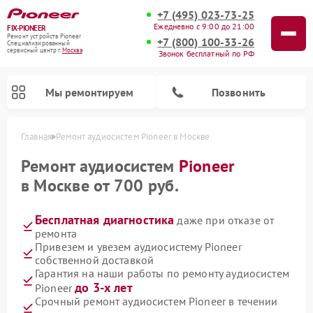
+7 (495) 023-73-25
Ежедневно с 9:00 до 21:00
FIX-PIONEER
Ремонт устройств Pioneer
+7 (800) 100-33-26
Специализированный
cервисный центр г.
Москва
Звонок бесплатный по РФ
Мы ремонтируем
Позвонить
Главная
Ремонт аудиосистем Pioneer в Москве
Ремонт аудиосистем
Pioneer
в Москве от 700 руб.
Бесплатная диагностика
даже при отказе от
ремонта
Привезем и увезем аудиосистему Pioneer
собственной доставкой
Гарантия на наши работы по ремонту аудиосистем
Ремонт парогенераторов Pioneer
Ремонт роботов-пылесосов Pioneer
Ремонт акустических систем Pioneer
Ремонт проигрывателей винила Pioneer
Ремонт микшерных пультов Pioneer
до 3-х лет
Pioneer
Срочный ремонт аудиосистем Pioneer в течении