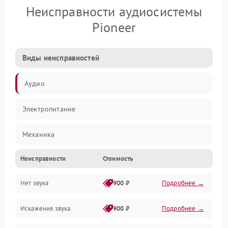
Неисправности аудиосистемы
Pioneer
Виды неисправностей
Аудио
Электропитание
Механика
Неисправности
Стоимость
Управление
Нет звука
900 ₽
Подробнее →
Корпус/Герметичность
Искажения звука
900 ₽
Подробнее →
Электронные компоненты