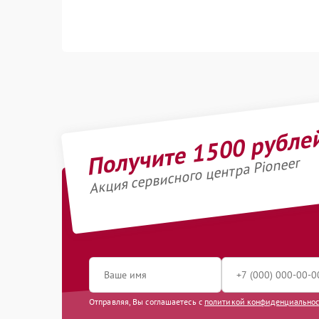
Получите 1500 рубле
Акция сервисного центра Pioneer
Отправляя, Вы соглашаетесь с
политикой конфиденциально