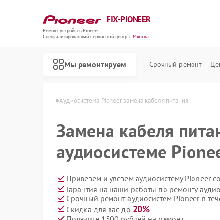
FIX-PIONEER
Ремонт устройств Pioneer
Специализированный cервисный центр г.
Москва
Мы ремонтируем
Срочный ремонт
Це
ем Pioneer в Москве
Аудиосистема Pioneer замена кабеля питания
Замена кабеля пита
аудиосистеме Pione
Привезем и увезем аудиосистему Pioneer с
Гарантия на наши работы по ремонту аудио
Срочный ремонт аудиосистем Pioneer в теч
20%
Скидка для вас до
Получите 1500 рублей на ремонт
Ремонт кондиционеров Pioneer
Ремонт микшерных пультов Pioneer
Ремонт парогенераторов Pioneer
Ремонт роботов-пылесосов Pioneer
Ремонт акустических систем Pioneer
Ремонт проигрывателей винила Pioneer