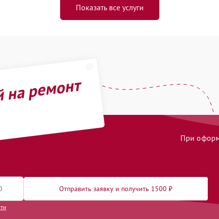
Показать все услуги
й на ремонт
При оформл
Отправить заявку и получить 1500 ₽
сти