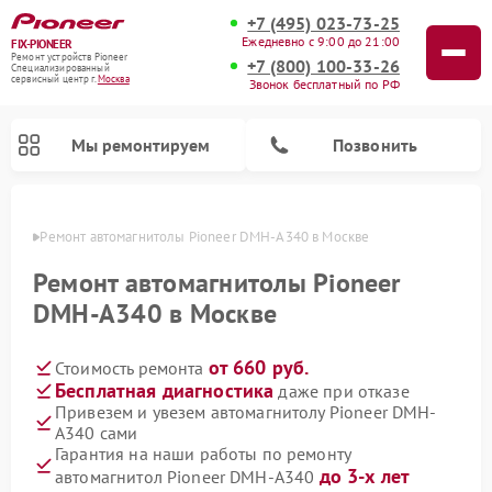
+7 (495) 023-73-25
Ежедневно с 9:00 до 21:00
FIX-PIONEER
Ремонт устройств Pioneer
+7 (800) 100-33-26
Специализированный
cервисный центр г.
Москва
Звонок бесплатный по РФ
Мы ремонтируем
Позвонить
оскве
Ремонт автомагнитолы Pioneer DMH-A340 в Москве
Ремонт автомагнитолы Pioneer
DMH-A340 в Москве
от 660 руб.
Стоимость ремонта
Бесплатная диагностика
даже при отказе
Привезем и увезем автомагнитолу Pioneer DMH-
A340 сами
Ремонт парогенераторов Pioneer
Ремонт роботов-пылесосов Pioneer
Ремонт акустических систем Pioneer
Ремонт проигрывателей винила Pioneer
Ремонт микшерных пультов Pioneer
Гарантия на наши работы по ремонту
до 3-х лет
автомагнитол Pioneer DMH-A340