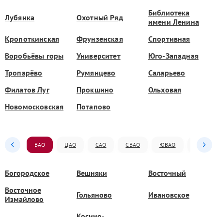
Библиотека
Лубянка
Охотный Ряд
имени Ленина
Кропоткинская
Фрунзенская
Спортивная
Воробьёвы горы
Университет
Юго-Западная
Тропарёво
Румянцево
Саларьево
Филатов Луг
Прокшино
Ольховая
Новомосковская
Потапово
ВАО
ЦАО
САО
СВАО
ЮВАО
ЮАО
Богородское
Вешняки
Восточный
Восточное
Гольяново
Ивановское
Измайлово
Косино-