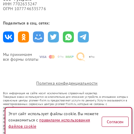
ИНН 7702633247
ОГРН 1077746335776
Поделиться в соц. сетях:
Мы принимаем
все формы оплаты
Политика конфиденциальности
Вся информация на сайте носит исключительно справочный характер.
Товарные знаки используются исключительно для описания устройств, в отношении которых
сервисные центры pioneer-fixim.ru предоставляют услуги по ремонту. Услуги оказываются в
неавторизованных сервисных центрах pioneer-fixim.ru, которые не связаны с
правообладателями товарных знаков или их официальными представителями.
Ремонт осуществляется для устройств, уже введенных в гражданский оборот в соответствии
Этот сайт использует файлы cookie. Вы можете
со статьей 1487 ГК РФ.
Использование товарных знаков не преследует цели индивидуализации услуг или введения
ознакомиться с
правилами использования
Согласен
потребителей в заблуждение, а служит для информирования о предоставляемых услугах по
файлов cookie
ремонту техники указанных брендов.
Представленная на сайте информация не является публичной офертой, определяемой
положениями Статьи 437(2) Гражданского кодекса РФ