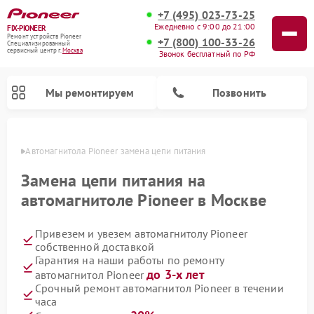
+7 (495) 023-73-25
Ежедневно с 9:00 до 21:00
FIX-PIONEER
Ремонт устройств Pioneer
+7 (800) 100-33-26
Специализированный
cервисный центр г.
Москва
Звонок бесплатный по РФ
Мы ремонтируем
Позвонить
оскве
Автомагнитола Pioneer замена цепи питания
Замена цепи питания на
автомагнитоле Pioneer в Москве
Привезем и увезем автомагнитолу Pioneer
собственной доставкой
Гарантия на наши работы по ремонту
до 3-х лет
автомагнитол Pioneer
Ремонт парогенераторов Pioneer
Ремонт роботов-пылесосов Pioneer
Ремонт акустических систем Pioneer
Ремонт проигрывателей винила Pioneer
Ремонт микшерных пультов Pioneer
Срочный ремонт автомагнитол Pioneer в течении
часа