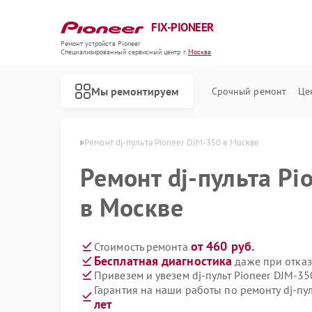
FIX-PIONEER
Ремонт устройств Pioneer
Специализированный cервисный центр г.
Москва
Мы ремонтируем
Срочный ремонт
Це
тов Pioneer в Москве
Ремонт dj-пульта Pioneer DJM-350 в Москве
Ремонт dj-пульта Pi
в Москве
от 460 руб.
Стоимость ремонта
Бесплатная диагностика
даже при отказ
Привезем и увезем dj-пульт Pioneer DJM-35
Гарантия на наши работы по ремонту dj-пу
лет
Ремонт кондиционеров Pioneer
Ремонт микшерных пультов Pioneer
Ремонт парогенераторов Pioneer
Ремонт роботов-пылесосов Pioneer
Ремонт акустических систем Pioneer
Ремонт проигрывателей винила Pioneer