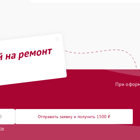
й на ремонт
При оформл
Отправить заявку и получить 1500 ₽
сти