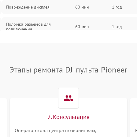
Повреждение дисплея
60 мин
1 год
Поломка разъемов для
60 мин
1 год
подключения
Неисправность системы питания
60 мин
1 год
Повреждение проводов
60 мин
1 год
Этапы ремонта DJ-пульта Pioneer
Неисправность системы защиты от
60 мин
1 год
перегрузок
Поломка системы автоматического
60 мин
1 год
отключения
2. Консультация
Неисправность системы защиты от
60 мин
1 год
короткого замыкания
Оператор колл центра позвонит вам,