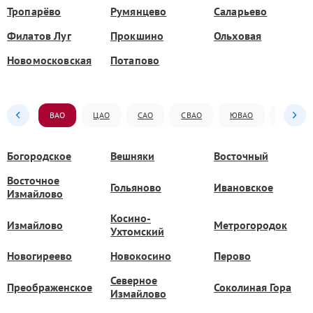
Тропарёво
Румянцево
Саларьево
Филатов Луг
Прокшино
Ольховая
Новомосковская
Потапово
ВАО
ЦАО
САО
СВАО
ЮВАО
ЮАО
Богородское
Вешняки
Восточный
Восточное
Гольяново
Ивановское
Измайлово
Косино-
Измайлово
Метрогородок
Ухтомский
Новогиреево
Новокосино
Перово
Северное
Преображенское
Соколиная Гора
Измайлово