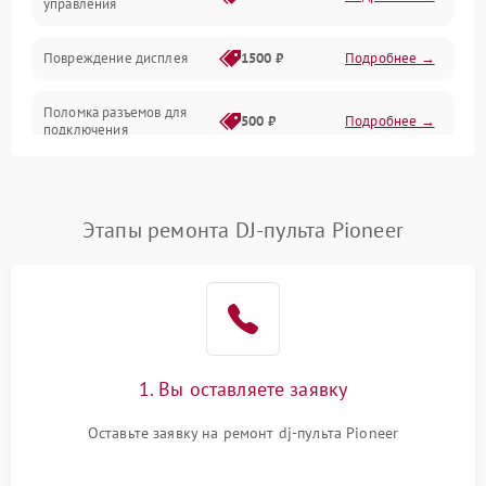
управления
Повреждение дисплея
1500 ₽
Подробнее →
Поломка разъемов для
500 ₽
Подробнее →
подключения
Неисправность системы
1000 ₽
Подробнее →
питания
Этапы ремонта DJ-пульта Pioneer
Повреждение проводов
500 ₽
Подробнее →
Неисправность системы
1000 ₽
Подробнее →
защиты от перегрузок
Поломка системы
1. Вы оставляете заявку
автоматического
1000 ₽
Подробнее →
отключения
Оставьте заявку на ремонт dj-пульта Pioneer
Неисправность системы