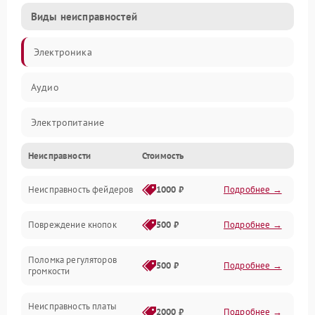
Виды неисправностей
Электроника
Аудио
Электропитание
Неисправности
Стоимость
Управление
Неисправность фейдеров
1000 ₽
Подробнее →
Интерфейсы
Повреждение кнопок
500 ₽
Подробнее →
Механические повреждения
Поломка регуляторов
Механика
500 ₽
Подробнее →
громкости
Корпус/Герметичность
Неисправность платы
2000 ₽
Подробнее →