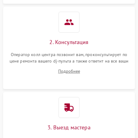
защиты от короткого
1000 ₽
Подробнее →
замыкания
Повреждение системы
1000 ₽
Подробнее →
защиты от перегрева
Неисправность системы
2. Консультация
защиты от
1000 ₽
Подробнее →
перенапряжения
Оператор колл центра позвонит вам, проконсультирует по
цене ремонта вашего dj-пульта а также ответит на все ваши
Неисправность системы
вопросы.
1000 ₽
Подробнее →
Подробнее
защиты от замыкания
Повреждение системы
1000 ₽
Подробнее →
защиты от перегрузок
Неисправность системы
1000 ₽
Подробнее →
защиты от перегрева
3. Выезд мастера
Поломка системы защиты
1000 ₽
Подробнее →
от перенапряжения