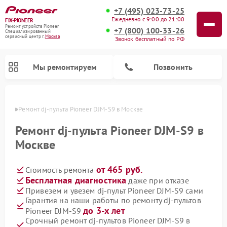
+7 (495) 023-73-25
Ежедневно с 9:00 до 21:00
FIX-PIONEER
Ремонт устройств Pioneer
+7 (800) 100-33-26
Специализированный
cервисный центр г.
Москва
Звонок бесплатный по РФ
Мы ремонтируем
Позвонить
оскве
Ремонт dj-пульта Pioneer DJM-S9 в Москве
Ремонт dj-пульта Pioneer DJM-S9 в
Москве
от 465 руб.
Стоимость ремонта
Бесплатная диагностика
даже при отказе
Привезем и увезем dj-пульт Pioneer DJM-S9 сами
Гарантия на наши работы по ремонту dj-пультов
Ремонт парогенераторов Pioneer
Ремонт роботов-пылесосов Pioneer
Ремонт акустических систем Pioneer
Ремонт проигрывателей винила Pioneer
Ремонт микшерных пультов Pioneer
до 3-х лет
Pioneer DJM-S9
Срочный ремонт dj-пультов Pioneer DJM-S9 в