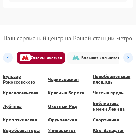
Наш сервисный центр на Вашей станции метро
Сокольническая
Большая кольцевая
Бульвар
Преображенская
Черкизовская
Рокоссовского
площадь
Красносельская
Красные Ворота
Чистые пруды
Библиотека
Лубянка
Охотный Ряд
имени Ленина
Кропоткинская
Фрунзенская
Спортивная
Воробьёвы горы
Университет
Юго-Западная