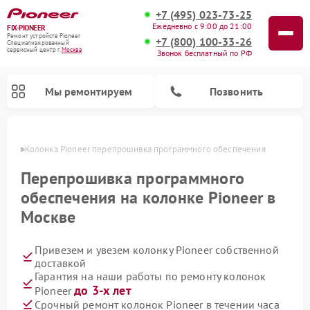
+7 (495) 023-73-25
Ежедневно с 9:00 до 21:00
FIX-PIONEER
Ремонт устройств Pioneer
+7 (800) 100-33-26
Специализированный
cервисный центр г.
Москва
Звонок бесплатный по РФ
Мы ремонтируем
Позвонить
оскве
Колонка Pioneer перепрошивка программного обеспечения
Перепрошивка программного
обеспечения на колонке Pioneer в
Москве
Привезем и увезем колонку Pioneer собственной
доставкой
Гарантия на наши работы по ремонту колонок
Ремонт парогенераторов Pioneer
Ремонт роботов-пылесосов Pioneer
Ремонт акустических систем Pioneer
Ремонт проигрывателей винила Pioneer
Ремонт микшерных пультов Pioneer
до 3-х лет
Pioneer
Срочный ремонт колонок Pioneer в течении часа