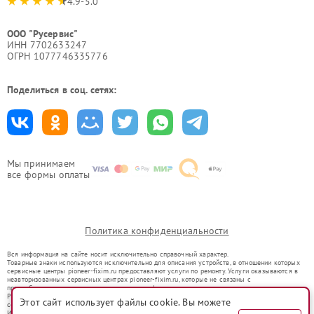
4.9-5.0
ООО "Русервис"
ИНН 7702633247
ОГРН 1077746335776
Поделиться в соц. сетях:
Мы принимаем
все формы оплаты
Политика конфиденциальности
Вся информация на сайте носит исключительно справочный характер.
Товарные знаки используются исключительно для описания устройств, в отношении которых
сервисные центры pioneer-fixim.ru предоставляют услуги по ремонту. Услуги оказываются в
неавторизованных сервисных центрах pioneer-fixim.ru, которые не связаны с
правообладателями товарных знаков или их официальными представителями.
Ремонт осуществляется для устройств, уже введенных в гражданский оборот в соответствии
Этот сайт использует файлы cookie. Вы можете
со статьей 1487 ГК РФ.
Использование товарных знаков не преследует цели индивидуализации услуг или введения