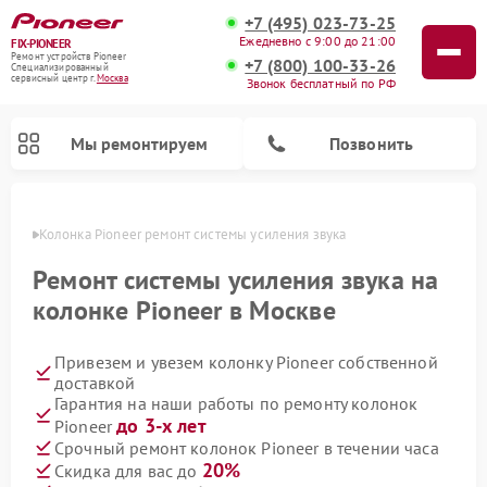
+7 (495) 023-73-25
Ежедневно с 9:00 до 21:00
FIX-PIONEER
Ремонт устройств Pioneer
+7 (800) 100-33-26
Специализированный
cервисный центр г.
Москва
Звонок бесплатный по РФ
Мы ремонтируем
Позвонить
оскве
Колонка Pioneer ремонт системы усиления звука
Ремонт системы усиления звука на
колонке Pioneer в Москве
Привезем и увезем колонку Pioneer собственной
доставкой
Гарантия на наши работы по ремонту колонок
до 3-х лет
Pioneer
Ремонт парогенераторов Pioneer
Ремонт роботов-пылесосов Pioneer
Ремонт акустических систем Pioneer
Ремонт проигрывателей винила Pioneer
Ремонт микшерных пультов Pioneer
Срочный ремонт колонок Pioneer в течении часа
20%
Скидка для вас до