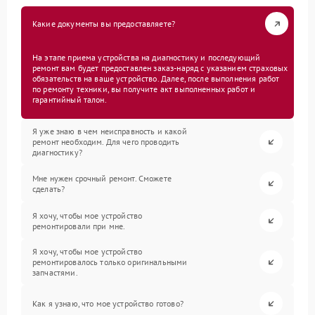
Какие документы вы предоставляете?
На этапе приема устройства на диагностику и последующий
ремонт вам будет предоставлен заказ-наряд с указанием страховых
обязательств на ваше устройство. Далее, после выполнения работ
по ремонту техники, вы получите акт выполненных работ и
гарантийный талон.
Я уже знаю в чем неисправность и какой
ремонт необходим. Для чего проводить
диагностику?
Мне нужен срочный ремонт. Сможете
сделать?
Я хочу, чтобы мое устройство
ремонтировали при мне.
Я хочу, чтобы мое устройство
ремонтировалось только оригинальными
запчастями.
Как я узнаю, что мое устройство готово?