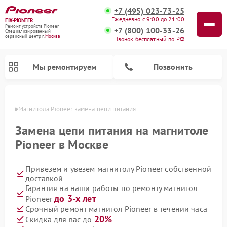
+7 (495) 023-73-25
Ежедневно с 9:00 до 21:00
FIX-PIONEER
Ремонт устройств Pioneer
+7 (800) 100-33-26
Специализированный
cервисный центр г.
Москва
Звонок бесплатный по РФ
Мы ремонтируем
Позвонить
оскве
Магнитола Pioneer замена цепи питания
Замена цепи питания на магнитоле
Pioneer в Москве
Привезем и увезем магнитолу Pioneer собственной
доставкой
Гарантия на наши работы по ремонту магнитол
до 3-х лет
Pioneer
Ремонт парогенераторов Pioneer
Ремонт роботов-пылесосов Pioneer
Ремонт акустических систем Pioneer
Ремонт проигрывателей винила Pioneer
Ремонт микшерных пультов Pioneer
Срочный ремонт магнитол Pioneer в течении часа
20%
Скидка для вас до