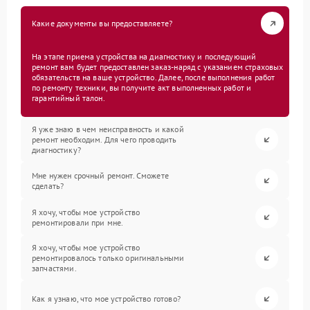
Какие документы вы предоставляете?
На этапе приема устройства на диагностику и последующий
ремонт вам будет предоставлен заказ-наряд с указанием страховых
обязательств на ваше устройство. Далее, после выполнения работ
по ремонту техники, вы получите акт выполненных работ и
гарантийный талон.
Я уже знаю в чем неисправность и какой
ремонт необходим. Для чего проводить
диагностику?
Мне нужен срочный ремонт. Сможете
сделать?
Я хочу, чтобы мое устройство
ремонтировали при мне.
Я хочу, чтобы мое устройство
ремонтировалось только оригинальными
запчастями.
Как я узнаю, что мое устройство готово?