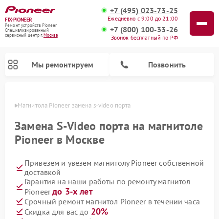
+7 (495) 023-73-25
Ежедневно с 9:00 до 21:00
FIX-PIONEER
Ремонт устройств Pioneer
+7 (800) 100-33-26
Специализированный
cервисный центр г.
Москва
Звонок бесплатный по РФ
Мы ремонтируем
Позвонить
оскве
Магнитола Pioneer замена s-video порта
Замена S-Video порта на магнитоле
Pioneer в Москве
Привезем и увезем магнитолу Pioneer собственной
доставкой
Гарантия на наши работы по ремонту магнитол
до 3-х лет
Pioneer
Ремонт парогенераторов Pioneer
Ремонт роботов-пылесосов Pioneer
Ремонт акустических систем Pioneer
Ремонт проигрывателей винила Pioneer
Ремонт микшерных пультов Pioneer
Срочный ремонт магнитол Pioneer в течении часа
20%
Скидка для вас до