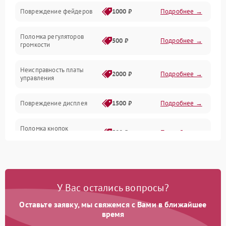
Управление
Повреждение фейдеров
1000 ₽
Подробнее →
Интерфейсы
Поломка регуляторов
500 ₽
Подробнее →
громкости
Корпус/Герметичность
Неисправность платы
2000 ₽
Подробнее →
управления
Электронные компоненты
Повреждение дисплея
1500 ₽
Подробнее →
Поломка кнопок
500 ₽
Подробнее →
управления
Неисправность системы
1000 ₽
Подробнее →
питания
У Вас остались вопросы?
Повреждение проводов
500 ₽
Подробнее →
Оставьте заявку, мы свяжемся с Вами в ближайшее
время
Неисправность системы
1000 ₽
Подробнее →