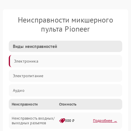
Неисправности микшерного
пульта Pioneer
Виды неисправностей
Электроника
Электропитание
Аудио
Неисправности
Стоимость
Механические повреждения
Неисправность входных/
Механика
500 ₽
Подробнее →
выходных разъемов