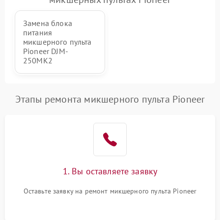
защиты от перегрузок
Замена блока
Неисправность системы
1000 ₽
Подробнее →
питания
защиты от перегрева
микшерного пульта
Pioneer DJM-
Поломка системы защиты
250MK2
1000 ₽
Подробнее →
от перенапряжения
Поломка системы защиты
1000 ₽
Подробнее →
Этапы ремонта микшерного пульта Pioneer
от замыкания
1. Вы оставляете заявку
Оставьте заявку на ремонт микшерного пульта Pioneer