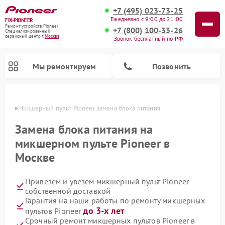
+7 (495) 023-73-25
Ежедневно с 9:00 до 21:00
FIX-PIONEER
Ремонт устройств Pioneer
+7 (800) 100-33-26
Специализированный
cервисный центр г.
Москва
Звонок бесплатный по РФ
Мы ремонтируем
Позвонить
оскве
Микшерный пульт Pioneer замена блока питания
Замена блока питания на
микшерном пульте Pioneer в
Москве
Привезем и увезем микшерный пульт Pioneer
собственной доставкой
Гарантия на наши работы по ремонту микшерных
Ремонт парогенераторов Pioneer
Ремонт роботов-пылесосов Pioneer
Ремонт акустических систем Pioneer
Ремонт проигрывателей винила Pioneer
до 3-х лет
пультов Pioneer
Срочный ремонт микшерных пультов Pioneer в