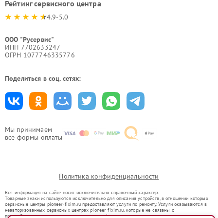
Рейтинг сервисного центра
4.9-5.0
ООО "Русервис"
ИНН 7702633247
ОГРН 1077746335776
Поделиться в соц. сетях:
Мы принимаем
все формы оплаты
Политика конфиденциальности
Вся информация на сайте носит исключительно справочный характер.
Товарные знаки используются исключительно для описания устройств, в отношении которых
сервисные центры pioneer-fixim.ru предоставляют услуги по ремонту. Услуги оказываются в
неавторизованных сервисных центрах pioneer-fixim.ru, которые не связаны с
правообладателями товарных знаков или их официальными представителями.