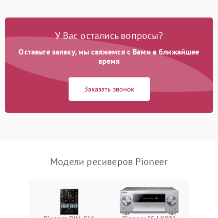
Проблемы с Wi-Fi
1800 ₽
Подробнее →
У Вас остались вопросы?
Не работает выход на
1700 ₽
Подробнее →
телевизор
Оставьте заявку, мы свяжемся с Вами в ближайшее
время
Заказать звонок
Модели ресиверов Pioneer