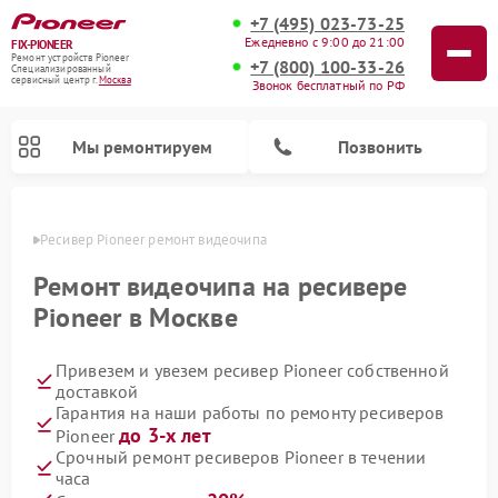
+7 (495) 023-73-25
Ежедневно с 9:00 до 21:00
FIX-PIONEER
Ремонт устройств Pioneer
+7 (800) 100-33-26
Специализированный
cервисный центр г.
Москва
Звонок бесплатный по РФ
Мы ремонтируем
Позвонить
оскве
Ресивер Pioneer ремонт видеочипа
Ремонт видеочипа на ресивере
Pioneer в Москве
Привезем и увезем ресивер Pioneer собственной
доставкой
Гарантия на наши работы по ремонту ресиверов
до 3-х лет
Pioneer
Ремонт микшерных пультов Pioneer
Ремонт роботов-пылесосов Pioneer
Ремонт акустических систем Pioneer
Ремонт проигрывателей винила Pioneer
Ремонт парогенераторов Pioneer
Срочный ремонт ресиверов Pioneer в течении
часа