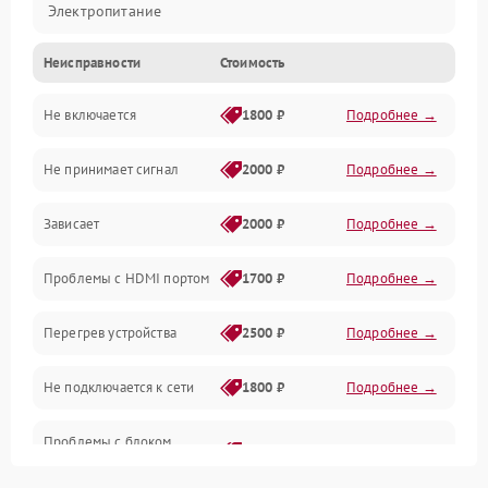
Электропитание
Неисправности
Стоимость
Интерфейсы
Не включается
1800 ₽
Подробнее →
Программное обеспечение
Не принимает сигнал
2000 ₽
Подробнее →
ПО
Зависает
2000 ₽
Подробнее →
Оптика
Проблемы с HDMI портом
1700 ₽
Подробнее →
Механические повреждения
Перегрев устройства
2500 ₽
Подробнее →
Управление
Не подключается к сети
1800 ₽
Подробнее →
Проблемы с блоком
2700 ₽
Подробнее →
питания