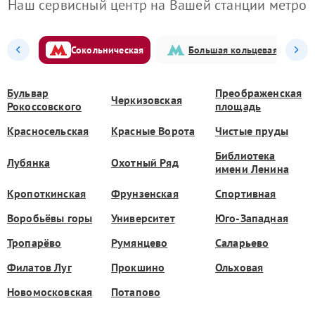
Наш сервисный центр на Вашей станции метро
Сокольническая
Большая кольцевая
Бульвар
Преображенская
Черкизовская
Рокоссовского
площадь
Красносельская
Красные Ворота
Чистые пруды
Библиотека
Лубянка
Охотный Ряд
имени Ленина
Кропоткинская
Фрунзенская
Спортивная
Воробьёвы горы
Университет
Юго-Западная
Тропарёво
Румянцево
Саларьево
Филатов Луг
Прокшино
Ольховая
Новомосковская
Потапово