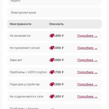
Аудио
Электропитание
Неисправности
Стоимость
Интерфейсы
Не включается
1800 ₽
Подробнее →
Программное обеспечение
Не принимает сигнал
2000 ₽
Подробнее →
ПО
Зависает
2000 ₽
Подробнее →
Оптика
Проблемы с HDMI портом
1700 ₽
Подробнее →
Механические повреждения
Перегрев устройства
2500 ₽
Подробнее →
Управление
Не подключается к сети
1800 ₽
Подробнее →
Проблемы с блоком