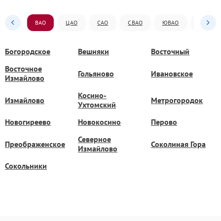
ВАО
ЦАО
САО
СВАО
ЮВАО
ЮАО
Богородское
Вешняки
Восточный
Восточное
Гольяново
Ивановское
Измайлово
Косино-
Измайлово
Метрогородок
Ухтомский
Новогиреево
Новокосино
Перово
Северное
Преображенское
Соколиная Гора
Измайлово
Сокольники