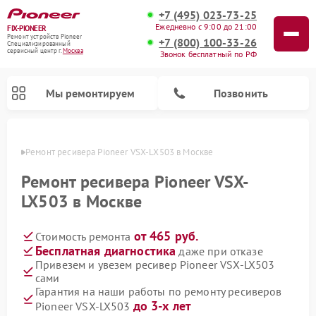
+7 (495) 023-73-25
Ежедневно с 9:00 до 21:00
FIX-PIONEER
Ремонт устройств Pioneer
+7 (800) 100-33-26
Специализированный
cервисный центр г.
Москва
Звонок бесплатный по РФ
Мы ремонтируем
Позвонить
оскве
Ремонт ресивера Pioneer VSX-LX503 в Москве
Ремонт ресивера Pioneer VSX-
LX503 в Москве
от 465 руб.
Стоимость ремонта
Бесплатная диагностика
даже при отказе
Привезем и увезем ресивер Pioneer VSX-LX503
сами
Ремонт микшерных пультов Pioneer
Ремонт роботов-пылесосов Pioneer
Ремонт акустических систем Pioneer
Ремонт проигрывателей винила Pioneer
Ремонт парогенераторов Pioneer
Гарантия на наши работы по ремонту ресиверов
до 3-х лет
Pioneer VSX-LX503