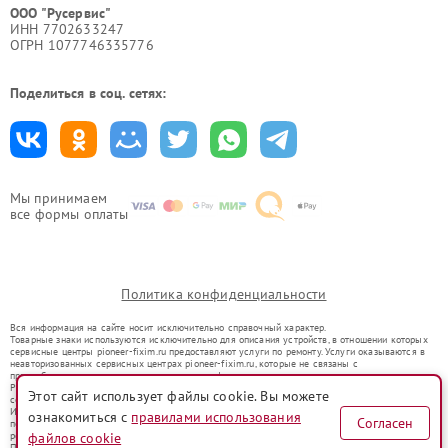
ООО "Русервис"
ИНН 7702633247
ОГРН 1077746335776
Поделиться в соц. сетях:
Мы принимаем
все формы оплаты
Политика конфиденциальности
Вся информация на сайте носит исключительно справочный характер.
Товарные знаки используются исключительно для описания устройств, в отношении которых
сервисные центры pioneer-fixim.ru предоставляют услуги по ремонту. Услуги оказываются в
неавторизованных сервисных центрах pioneer-fixim.ru, которые не связаны с
правообладателями товарных знаков или их официальными представителями.
Ремонт осуществляется для устройств, уже введенных в гражданский оборот в соответствии
Этот сайт использует файлы cookie. Вы можете
со статьей 1487 ГК РФ.
Использование товарных знаков не преследует цели индивидуализации услуг или введения
ознакомиться с
правилами использования
Согласен
потребителей в заблуждение, а служит для информирования о предоставляемых услугах по
файлов cookie
ремонту техники указанных брендов.
Представленная на сайте информация не является публичной офертой, определяемой