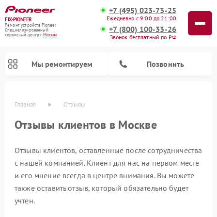
+7 (495) 023-73-25
Ежедневно с 9:00 до 21:00
FIX-PIONEER
Ремонт устройств Pioneer
+7 (800) 100-33-26
Специализированный
cервисный центр г.
Москва
Звонок бесплатный по РФ
Мы ремонтируем
Позвонить
Главная
Отзывы
Отзывы клиентов в Москве
Отзывы клиентов, оставленные после сотрудничества
с нашей компанией. Клиент для нас на первом месте
и его мнение всегда в центре внимания. Вы можете
также оставить отзыв, который обязательно будет
Ремонт проигрывателей винила Pioneer
Ремонт микшерных пультов Pioneer
Ремонт парогенераторов Pioneer
Ремонт роботов-пылесосов Pioneer
Ремонт акустических систем Pioneer
учтен.