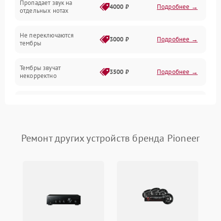
Пропадает звук на
4000 ₽
Подробнее →
отдельных нотах
Механические повреждения
Не переключаются
3000 ₽
Подробнее →
тембры
Оптика
Тембры звучат
Электроника
3500 ₽
Подробнее →
некорректно
Аудио
Самопроизвольно
2800 ₽
Подробнее →
меняется громкость
Программное обеспечение
Ремонт других устройств бренда Pioneer