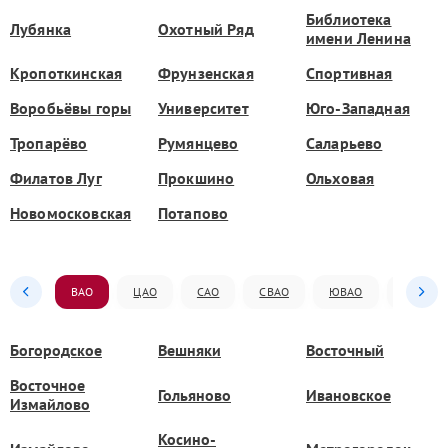
Библиотека
Лубянка
Охотный Ряд
имени Ленина
Кропоткинская
Фрунзенская
Спортивная
Воробьёвы горы
Университет
Юго-Западная
Тропарёво
Румянцево
Саларьево
Филатов Луг
Прокшино
Ольховая
Новомосковская
Потапово
ВАО
ЦАО
САО
СВАО
ЮВАО
ЮАО
Богородское
Вешняки
Восточный
Восточное
Гольяново
Ивановское
Измайлово
Косино-