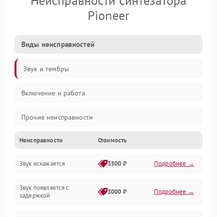
Неисправности синтезатора
Pioneer
Виды неисправностей
Звук и тембры
Включение и работа
Прочие неисправности
Неисправности
Стоимость
Управление и электроника
Звук искажается
3500 ₽
Подробнее →
Клавиатура
Звук появляется с
Подключения и интерфейсы
3000 ₽
Подробнее →
задержкой
Эффекты и функции