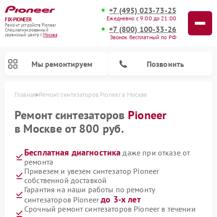
+7 (495) 023-73-25
Ежедневно с 9:00 до 21:00
FIX-PIONEER
Ремонт устройств Pioneer
+7 (800) 100-33-26
Специализированный
cервисный центр г.
Москва
Звонок бесплатный по РФ
Мы ремонтируем
Позвонить
Главная
Ремонт синтезаторов Pioneer в Москве
Ремонт синтезаторов
Pioneer
в Москве от 800 руб.
Бесплатная диагностика
даже при отказе от
ремонта
Привезем и увезем синтезатор Pioneer
собственной доставкой
Гарантия на наши работы по ремонту
Ремонт микшерных пультов Pioneer
Ремонт акустических систем Pioneer
Ремонт проигрывателей винила Pioneer
Ремонт парогенераторов Pioneer
Ремонт роботов-пылесосов Pioneer
до 3-х лет
синтезаторов Pioneer
Срочный ремонт синтезаторов Pioneer в течении