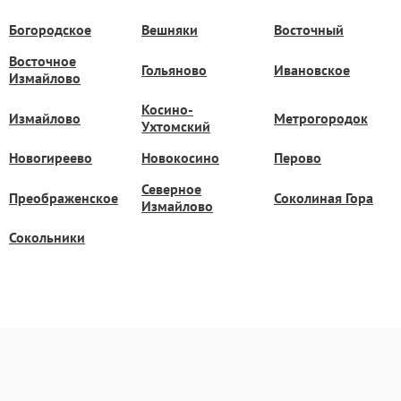
Богородское
Вешняки
Восточный
Восточное
Гольяново
Ивановское
Измайлово
Косино-
Измайлово
Метрогородок
Ухтомский
Новогиреево
Новокосино
Перово
Северное
Преображенское
Соколиная Гора
Измайлово
Сокольники