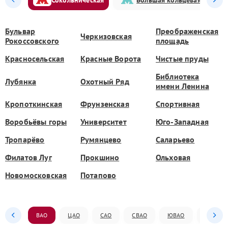
Бульвар
Преображенская
Черкизовская
Рокоссовского
площадь
Красносельская
Красные Ворота
Чистые пруды
Библиотека
Лубянка
Охотный Ряд
имени Ленина
Кропоткинская
Фрунзенская
Спортивная
Воробьёвы горы
Университет
Юго-Западная
Тропарёво
Румянцево
Саларьево
Филатов Луг
Прокшино
Ольховая
Новомосковская
Потапово
ВАО
ЦАО
САО
СВАО
ЮВАО
ЮАО