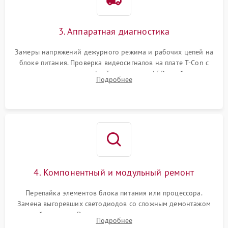
3. Аппаратная диагностика
Замеры напряжений дежурного режима и рабочих цепей на
блоке питания. Проверка видеосигналов на плате T-Con с
помощью осциллографа. Тестирование LED-драйвера и
Подробнее
светодиодных планок подсветки мультиметром.
4. Компонентный и модульный ремонт
Перепайка элементов блока питания или процессора.
Замена выгоревших светодиодов со сложным демонтажом
хрупкой матрицы. Восстановление поврежденных дорожек,
Подробнее
прошивка микросхем памяти EEPROM