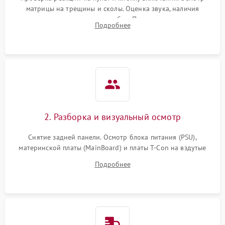
матрицы на трещины и сколы. Оценка звука, наличия
подсветки и индикаторов ошибок. Подключение тестовых
Подробнее
источников сигнала для выявления симптомов поломки.
2. Разборка и визуальный осмотр
Снятие задней панели. Осмотр блока питания (PSU),
материнской платы (MainBoard) и платы T-Con на вздутые
конденсаторы, прогары, окисления и микротрещины.
Подробнее
Проверка надежности фиксации и целостности шлейфов.