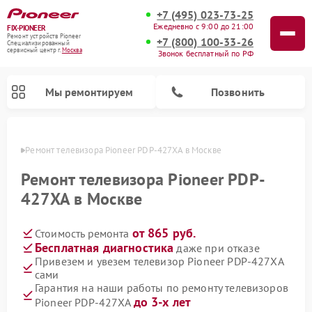
+7 (495) 023-73-25
Ежедневно с 9:00 до 21:00
FIX-PIONEER
Ремонт устройств Pioneer
+7 (800) 100-33-26
Специализированный
cервисный центр г.
Москва
Звонок бесплатный по РФ
Мы ремонтируем
Позвонить
оскве
Ремонт телевизора Pioneer PDP-427XA в Москве
Ремонт телевизора Pioneer PDP-
427XA в Москве
от 865 руб.
Стоимость ремонта
Бесплатная диагностика
даже при отказе
Привезем и увезем телевизор Pioneer PDP-427XA
сами
Ремонт парогенераторов Pioneer
Ремонт роботов-пылесосов Pioneer
Ремонт акустических систем Pioneer
Ремонт проигрывателей винила Pioneer
Ремонт микшерных пультов Pioneer
Гарантия на наши работы по ремонту телевизоров
до 3-х лет
Pioneer PDP-427XA