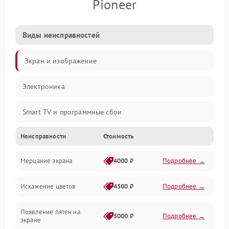
Pioneer
Виды неисправностей
Экран и изображение
Электроника
Smart TV и программные сбои
Неисправности
Стоимость
Питание и запуск
Мерцание экрана
4000 ₽
Подробнее →
Подсветка и LED-модули
Искажение цветов
4500 ₽
Подробнее →
Звук и аудиосистема
Появление пятен на
Сигнал и приём каналов
5000 ₽
Подробнее →
экране