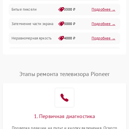
Разъёмы и интерфейсы
Битые пиксели
5500 ₽
Подробнее →
Механические повреждения
Затемнение части экрана
5000 ₽
Подробнее →
Программное обеспечение
Неравномерная яркость
4000 ₽
Подробнее →
Корпус и механика
Выгорание матрицы
6000 ₽
Подробнее →
Пульт и управление
Этапы ремонта телевизора Pioneer
Сеть и подключения
Аудио
Сетевая
1. Первичная диагностика
Проверка реакции на пульт и кнопку включения. Осмотр