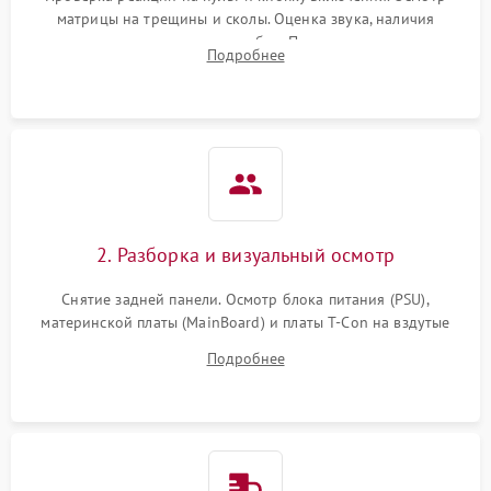
матрицы на трещины и сколы. Оценка звука, наличия
подсветки и индикаторов ошибок. Подключение тестовых
Подробнее
источников сигнала для выявления симптомов поломки.
2. Разборка и визуальный осмотр
Снятие задней панели. Осмотр блока питания (PSU),
материнской платы (MainBoard) и платы T-Con на вздутые
конденсаторы, прогары, окисления и микротрещины.
Подробнее
Проверка надежности фиксации и целостности шлейфов.