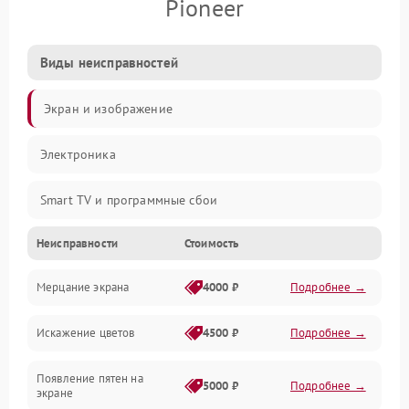
Pioneer
Виды неисправностей
Экран и изображение
Электроника
Smart TV и программные сбои
Неисправности
Стоимость
Питание и запуск
Мерцание экрана
4000 ₽
Подробнее →
Подсветка и LED-модули
Искажение цветов
4500 ₽
Подробнее →
Звук и аудиосистема
Появление пятен на
Сигнал и приём каналов
5000 ₽
Подробнее →
экране