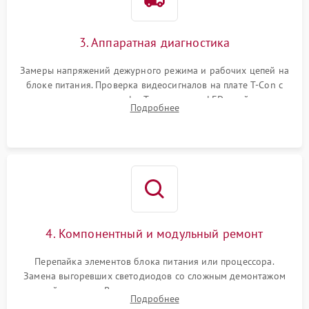
3. Аппаратная диагностика
Замеры напряжений дежурного режима и рабочих цепей на
блоке питания. Проверка видеосигналов на плате T-Con с
помощью осциллографа. Тестирование LED-драйвера и
Подробнее
светодиодных планок подсветки мультиметром.
4. Компонентный и модульный ремонт
Перепайка элементов блока питания или процессора.
Замена выгоревших светодиодов со сложным демонтажом
хрупкой матрицы. Восстановление поврежденных дорожек,
Подробнее
прошивка микросхем памяти EEPROM