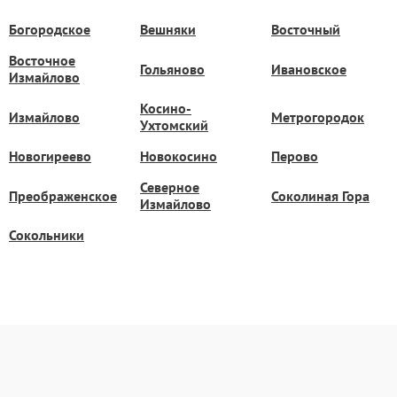
Богородское
Вешняки
Восточный
Восточное
Гольяново
Ивановское
Измайлово
Косино-
Измайлово
Метрогородок
Ухтомский
Новогиреево
Новокосино
Перово
Северное
Преображенское
Соколиная Гора
Измайлово
Сокольники