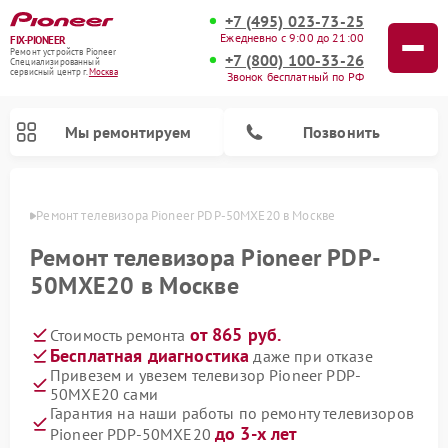
+7 (495) 023-73-25
Ежедневно с 9:00 до 21:00
FIX-PIONEER
Ремонт устройств Pioneer
+7 (800) 100-33-26
Специализированный
cервисный центр г.
Москва
Звонок бесплатный по РФ
Мы ремонтируем
Позвонить
оскве
Ремонт телевизора Pioneer PDP-50MXE20 в Москве
Ремонт телевизора Pioneer PDP-
50MXE20 в Москве
от 865 руб.
Стоимость ремонта
Бесплатная диагностика
даже при отказе
Привезем и увезем телевизор Pioneer PDP-
50MXE20 сами
Ремонт парогенераторов Pioneer
Ремонт роботов-пылесосов Pioneer
Ремонт акустических систем Pioneer
Ремонт проигрывателей винила Pioneer
Ремонт микшерных пультов Pioneer
Гарантия на наши работы по ремонту телевизоров
до 3-х лет
Pioneer PDP-50MXE20