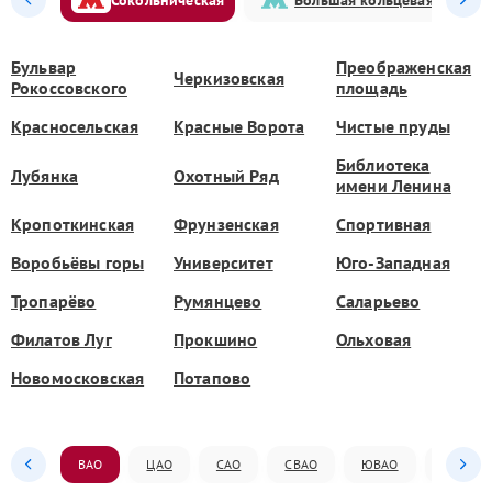
Бульвар
Преображенская
Черкизовская
Рокоссовского
площадь
Красносельская
Красные Ворота
Чистые пруды
Библиотека
Лубянка
Охотный Ряд
имени Ленина
Кропоткинская
Фрунзенская
Спортивная
Воробьёвы горы
Университет
Юго-Западная
Тропарёво
Румянцево
Саларьево
Филатов Луг
Прокшино
Ольховая
Новомосковская
Потапово
ВАО
ЦАО
САО
СВАО
ЮВАО
ЮАО