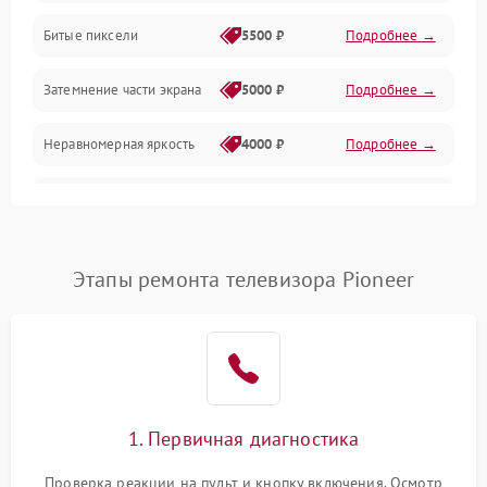
Разъёмы и интерфейсы
Битые пиксели
5500 ₽
Подробнее →
Механические повреждения
Затемнение части экрана
5000 ₽
Подробнее →
Программное обеспечение
Неравномерная яркость
4000 ₽
Подробнее →
Корпус и механика
Выгорание матрицы
6000 ₽
Подробнее →
Пульт и управление
Этапы ремонта телевизора Pioneer
Сеть и подключения
Аудио
Сетевая
1. Первичная диагностика
Проверка реакции на пульт и кнопку включения. Осмотр