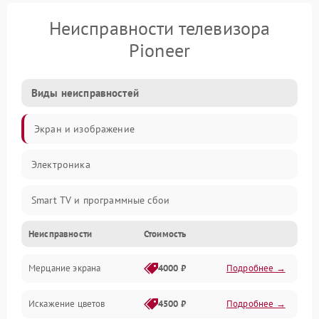
Неисправности телевизора
Pioneer
Виды неисправностей
Экран и изображение
Электроника
Smart TV и программные сбои
Неисправности
Стоимость
Питание и запуск
Мерцание экрана
4000 ₽
Подробнее →
Подсветка и LED-модули
Искажение цветов
4500 ₽
Подробнее →
Звук и аудиосистема