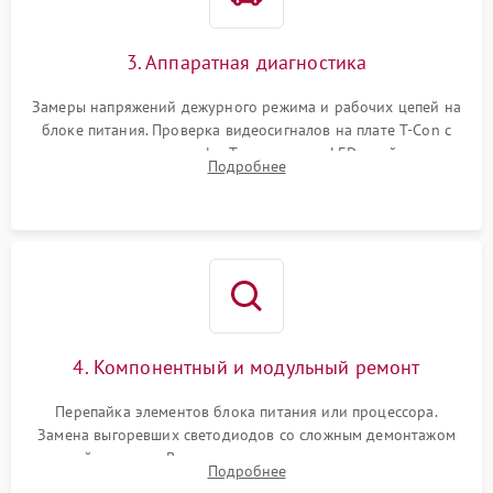
3. Аппаратная диагностика
Замеры напряжений дежурного режима и рабочих цепей на
блоке питания. Проверка видеосигналов на плате T-Con с
помощью осциллографа. Тестирование LED-драйвера и
Подробнее
светодиодных планок подсветки мультиметром.
4. Компонентный и модульный ремонт
Перепайка элементов блока питания или процессора.
Замена выгоревших светодиодов со сложным демонтажом
хрупкой матрицы. Восстановление поврежденных дорожек,
Подробнее
прошивка микросхем памяти EEPROM