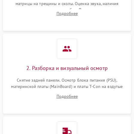
матрицы на трещины и сколы. Оценка звука, наличия
подсветки и индикаторов ошибок. Подключение тестовых
Подробнее
источников сигнала для выявления симптомов поломки.
2. Разборка и визуальный осмотр
Снятие задней панели. Осмотр блока питания (PSU),
материнской платы (MainBoard) и платы T-Con на вздутые
конденсаторы, прогары, окисления и микротрещины.
Подробнее
Проверка надежности фиксации и целостности шлейфов.