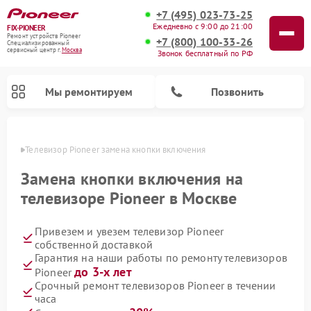
+7 (495) 023-73-25
Ежедневно с 9:00 до 21:00
FIX-PIONEER
Ремонт устройств Pioneer
+7 (800) 100-33-26
Специализированный
cервисный центр г.
Москва
Звонок бесплатный по РФ
Мы ремонтируем
Позвонить
оскве
Телевизор Pioneer замена кнопки включения
Замена кнопки включения на
телевизоре Pioneer в Москве
Привезем и увезем телевизор Pioneer
собственной доставкой
Гарантия на наши работы по ремонту телевизоров
до 3-х лет
Pioneer
Ремонт парогенераторов Pioneer
Ремонт роботов-пылесосов Pioneer
Ремонт акустических систем Pioneer
Ремонт проигрывателей винила Pioneer
Ремонт микшерных пультов Pioneer
Срочный ремонт телевизоров Pioneer в течении
часа