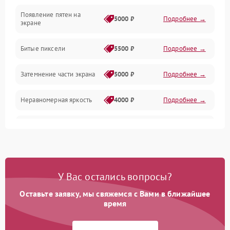
Появление пятен на
Сигнал и приём каналов
5000 ₽
Подробнее →
экране
Разъёмы и интерфейсы
Битые пиксели
5500 ₽
Подробнее →
Механические повреждения
Затемнение части экрана
5000 ₽
Подробнее →
Программное обеспечение
Неравномерная яркость
4000 ₽
Подробнее →
Корпус и механика
Выгорание матрицы
6000 ₽
Подробнее →
Пульт и управление
Сеть и подключения
У Вас остались вопросы?
Оставьте заявку, мы свяжемся с Вами в ближайшее
Аудио
время
Сетевая