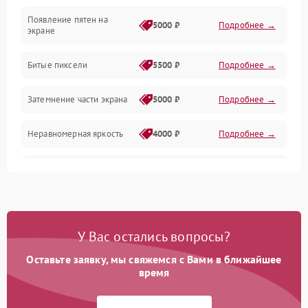
Появление пятен на
Сигнал и приём каналов
5000 ₽
Подробнее →
экране
Разъёмы и интерфейсы
Битые пиксели
5500 ₽
Подробнее →
Механические повреждения
Затемнение части экрана
5000 ₽
Подробнее →
Программное обеспечение
Неравномерная яркость
4000 ₽
Подробнее →
Корпус и механика
Выгорание матрицы
6000 ₽
Подробнее →
Пульт и управление
Сеть и подключения
У Вас остались вопросы?
Оставьте заявку, мы свяжемся с Вами в ближайшее
Аудио
время
Сетевая