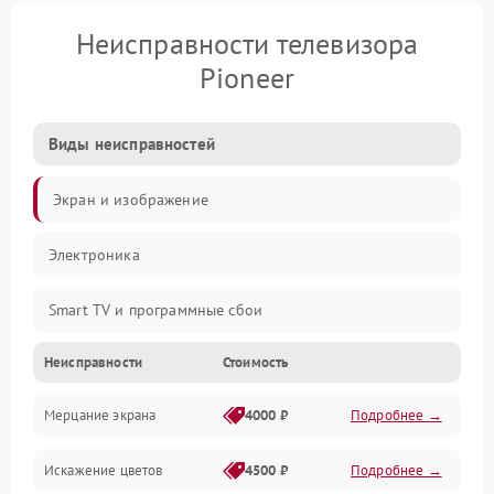
Неисправности телевизора
Pioneer
Виды неисправностей
Экран и изображение
Электроника
Smart TV и программные сбои
Неисправности
Стоимость
Питание и запуск
Мерцание экрана
4000 ₽
Подробнее →
Подсветка и LED-модули
Искажение цветов
4500 ₽
Подробнее →
Звук и аудиосистема