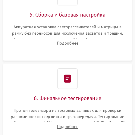
5. Сборка и базовая настройка
Аккуратная установка светорассеивателей и матрицы в
рамку без перекосов для исключения засветов и трещин.
Подключение внутренних шлейфов. Закрытие корпуса.
Подробнее
Сброс настроек и обновление программного обеспечения.
6. Финальное тестирование
Прогон телевизора на тестовых заливках для проверки
равномерности подсветки и цветопередачи. Тестирование
работы разъемов HDMI, динамиков, модуля Wi-Fi и Smart TV
Подробнее
в рабочем режиме в течение нескольких часов.