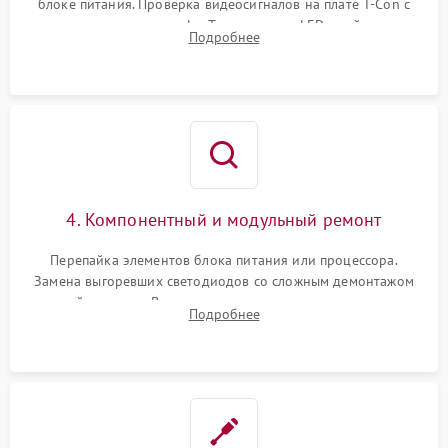
блоке питания. Проверка видеосигналов на плате T-Con с
помощью осциллографа. Тестирование LED-драйвера и
Подробнее
светодиодных планок подсветки мультиметром.
4. Компонентный и модульный ремонт
Перепайка элементов блока питания или процессора.
Замена выгоревших светодиодов со сложным демонтажом
хрупкой матрицы. Восстановление поврежденных дорожек,
Подробнее
прошивка микросхем памяти EEPROM