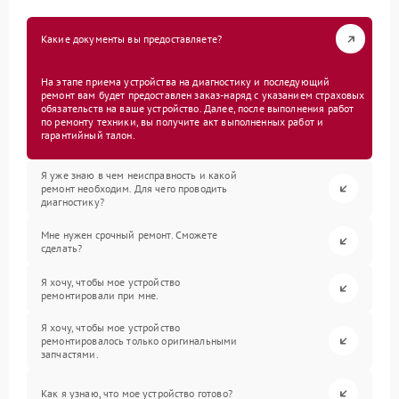
Какие документы вы предоставляете?
На этапе приема устройства на диагностику и последующий
ремонт вам будет предоставлен заказ-наряд с указанием страховых
обязательств на ваше устройство. Далее, после выполнения работ
по ремонту техники, вы получите акт выполненных работ и
гарантийный талон.
Я уже знаю в чем неисправность и какой
ремонт необходим. Для чего проводить
диагностику?
Мне нужен срочный ремонт. Сможете
сделать?
Я хочу, чтобы мое устройство
ремонтировали при мне.
Я хочу, чтобы мое устройство
ремонтировалось только оригинальными
запчастями.
Как я узнаю, что мое устройство готово?