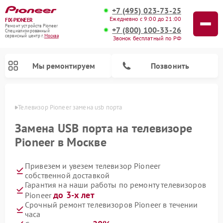
+7 (495) 023-73-25
Ежедневно с 9:00 до 21:00
FIX-PIONEER
Ремонт устройств Pioneer
+7 (800) 100-33-26
Специализированный
cервисный центр г.
Москва
Звонок бесплатный по РФ
Мы ремонтируем
Позвонить
оскве
Телевизор Pioneer замена usb порта
Замена USB порта на телевизоре
Pioneer в Москве
Привезем и увезем телевизор Pioneer
собственной доставкой
Гарантия на наши работы по ремонту телевизоров
до 3-х лет
Pioneer
Ремонт парогенераторов Pioneer
Ремонт роботов-пылесосов Pioneer
Ремонт акустических систем Pioneer
Ремонт проигрывателей винила Pioneer
Ремонт микшерных пультов Pioneer
Срочный ремонт телевизоров Pioneer в течении
часа